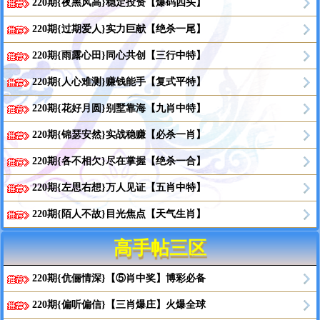
220期{夜黑风高}稳定投资【爆码四头】
220期{过期爱人}实力巨献【绝杀一尾】
220期{雨露心田}同心共创【三行中特】
220期{人心难测}赚钱能手【复式平特】
220期{花好月圆}别墅靠海【九肖中特】
220期{锦瑟安然}实战稳赚【必杀一肖】
220期{各不相欠}尽在掌握【绝杀一合】
220期{左思右想}万人见证【五肖中特】
220期{陌人不故}目光焦点【天气生肖】
高手帖三区
220期{伉俪情深}【⑤肖中奖】博彩必备
220期{偏听偏信}【三肖爆庄】火爆全球