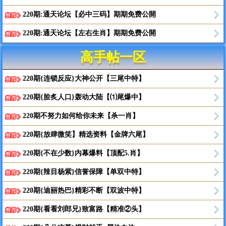
220期:通天论坛【必中三码】期期免费公開
220期:通天论坛【左右生肖】期期免费公開
高手帖一区
220期{连锁反应}大神公开【三尾中特】
220期{脍炙人口}轰动大陆【⑴尾爆中】
220期不努力如何给你未来【杀一肖】
220期{放肆微笑】精选资料【金牌六尾】
220期{不在少数}内幕爆料【顶配5.肖】
220期{辣目杨紫}信誉保障【单双中特】
220期{迪丽热巴}精彩不断【双波中特】
220期{看看刘郎兄}致富路【精准②头】