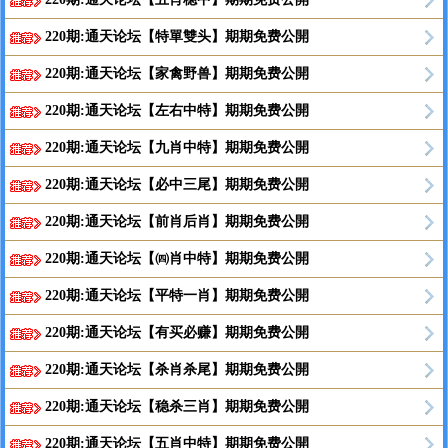
220期:通天论坛【特單雙头】期期免费公開
220期:通天论坛【家禽野兽】期期免费公開
220期:通天论坛【左右中特】期期免费公開
220期:通天论坛【九肖中特】期期免费公開
220期:通天论坛【必中三尾】期期免费公開
220期:通天论坛【前肖后肖】期期免费公開
220期:通天论坛【㈣肖中特】期期免费公開
220期:通天论坛【平特一肖】期期免费公開
220期:通天论坛【有买必赚】期期免费公開
220期:通天论坛【杀肖杀尾】期期免费公開
220期:通天论坛【稳杀三肖】期期免费公開
220期:通天论坛【五肖中特】期期免费公開