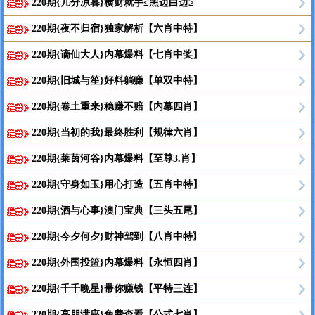
220期{几分凉暮}横财就手≤黑边白边≥
220期{夜不归宿}独家解析【六肖中特】
220期{谪仙大人}内幕爆料【七肖中奖】
220期{旧城与笙}好料躺赚【单双中特】
220期{卷土重来}稳赚不赔【内幕四肖】
220期{当初的我}最终胜利【规律六肖】
220期{莱茵河谷}内幕爆料【至尊3.肖】
220期{守身如玉}用心打造【五肖中特】
220期{酒与心事}澳门宝典【三头五尾】
220期{今夕何夕}财神驾到【八肖中特〗
220期{外围投篮}内幕爆料【永恒四肖】
220期{千千晚星}带你赚钱【平特三连】
220期{高朋满座}免费查看【公式七肖】