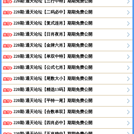
220期:通天论坛【三行中特】期期免费公開
220期:通天论坛【二码必中】期期免费公開
220期:通天论坛【复式连肖】期期免费公開
220期:通天论坛【日肖夜肖】期期免费公開
220期:通天论坛【金牌六肖】期期免费公開
220期:通天论坛【单双中特】期期免费公開
220期:通天论坛【公式七肖】期期免费公開
220期:通天论坛【尾数大小】期期免费公開
220期:通天论坛【精选13码】期期免费公開
220期:通天论坛【平特一尾】期期免费公開
220期:通天论坛【合数单双】期期免费公開
220期:通天论坛【四肖必中】期期免费公開
220期:通天论坛【五肖稳中】期期免费公開