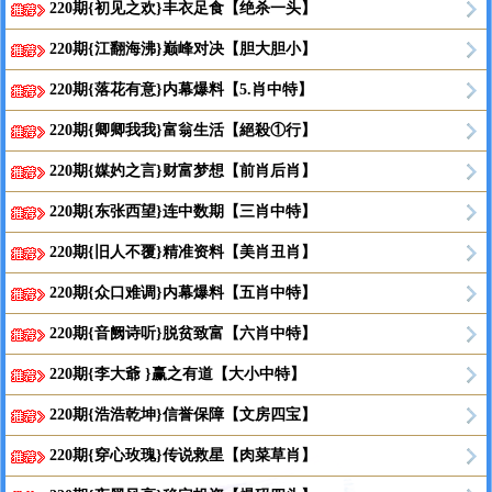
220期{初见之欢}丰衣足食【绝杀一头】
220期{江翻海沸}巅峰对决【胆大胆小】
220期{落花有意}内幕爆料【5.肖中特】
220期{卿卿我我}富翁生活【絕殺①行】
220期{媒妁之言}财富梦想【前肖后肖】
220期{东张西望}连中数期【三肖中特】
220期{旧人不覆}精准资料【美肖丑肖】
220期{众口难调}内幕爆料【五肖中特】
220期{音阙诗听}脱贫致富【六肖中特】
220期{李大爺 }赢之有道【大小中特】
220期{浩浩乾坤}信誉保障【文房四宝】
220期{穿心玫瑰}传说救星【肉菜草肖】