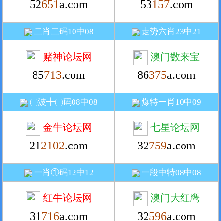
52
651
a.com
53
157
.com
二肖二码10中08
走势六肖23中21
赌神论坛网
澳门数来宝
85
713
.com
86
375
a.com
㈠波╋㈠码08中08
爆特一肖10中09
金牛论坛网
七星论坛网
21
2102
.com
32
759
a.com
一肖①码12中12
一段中特08中08
红牛论坛网
澳门大红鹰
31
716
a.com
32
596
a.com