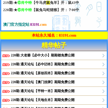
219期:★
⑥肖中特
【牛马虎
鼠
兔羊】开：鼠43中
220期:★
⑥肖中特
【鼠兔马蛇猪猴】开：？00中
澳门官方指定站
83191
.com
本站永久域名：83191.com
精华帖子
220期:大老爺【必中大小】期期都免费公開
220期:通天论坛【必中⑵肖】期期免费公開
220期:通天论坛【原创四肖】期期免费公開
220期:通天论坛【澳门挂牌】期期免费公開
220期:通天论坛【平特一肖】期期免费公開
220期:通天论坛【天地生肖】期期免费公開