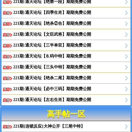
221期:通天论坛【绝禁一段】期期免费公開
221期:通天论坛【四季生肖】期期免费公開
221期:通天论坛【绝杀②合】期期免费公開
221期:通天论坛【文臣武将】期期免费公開
221期:通天论坛【三半单双】期期免费公開
221期:通天论坛【⒏码中特】期期免费公開
221期:通天论坛【三头中特】期期免费公開
221期:通天论坛【绝杀二尾】期期免费公開
221期:通天论坛【必中三码】期期免费公開
221期:通天论坛【左右生肖】期期免费公開
高手帖一区
221期{连锁反应}大神公开【三尾中特】