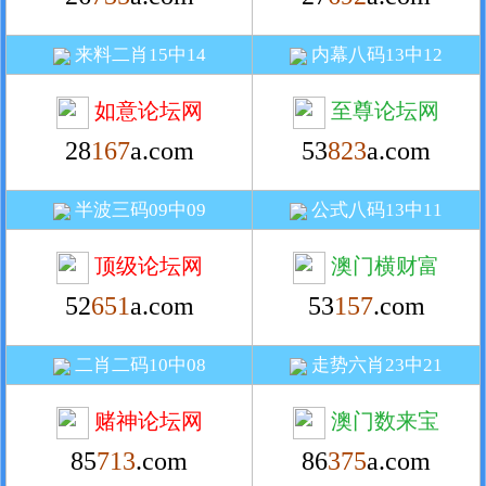
来料二肖15中14
内幕八码13中12
如意论坛网
至尊论坛网
28
167
a.com
53
823
a.com
半波三码09中09
公式八码13中11
顶级论坛网
澳门横财富
52
651
a.com
53
157
.com
二肖二码10中08
走势六肖23中21
赌神论坛网
澳门数来宝
85
713
.com
86
375
a.com