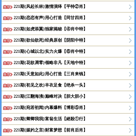
221期{风起长林}激情演绎【平特②肖】
221期{恋恋有声}用心打造【同甘四肖】
221期{如虎添翼}独家揭秘【④肖中特】
221期{欲仙欲死}经典原创【阴阳中特】
221期{心城以北}实力火爆【⑥肖中特】
221期{花欲凋零}领略非凡【天地中特】
221期{天意如此}用心打造【三肖来钱】
221期{初见之欢}丰衣足食【绝杀一头】
221期{江翻海沸}巅峰对决【胆大胆小】
221期{宛若初闻}内幕爆料【博彩⑤肖】
221期{卿卿我我}富翁生活【絕殺①行】
221期{媒妁之言}财富梦想【前肖后肖】