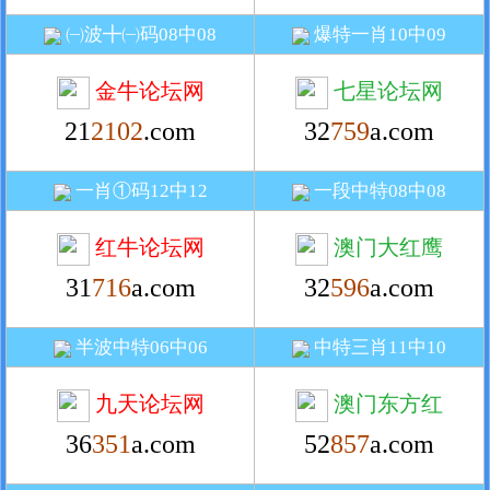
㈠波╋㈠码08中08
爆特一肖10中09
金牛论坛网
七星论坛网
21
2102
.com
32
759
a.com
一肖①码12中12
一段中特08中08
红牛论坛网
澳门大红鹰
31
716
a.com
32
596
a.com
半波中特06中06
中特三肖11中10
九天论坛网
澳门东方红
36
351
a.com
52
857
a.com